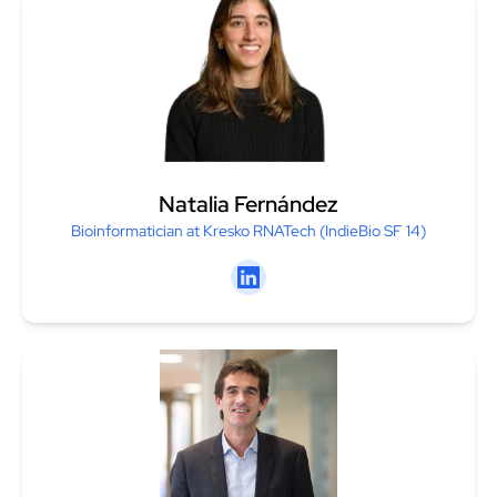
Profesionales que deseen
especializarse en el análisis de
datos específicamente en el
ámbito de la salud. Su objetivo
sería extraer información
valiosa de grandes conjuntos
de datos sanitarios, identificar
Natalia Fernández
tendencias, patrones y generar
Bioinformatician at Kresko RNATech (IndieBio SF 14)
informes para apoyar la toma
de decisiones en el sector de la
salud.
Linkedin
Especialistas en investigación de
mercado farmacéutico
Profesionales que utilizan el análisis
de datos para recopilar, procesar y
analizar información del mercado
farmacéutico. Estos especialistas
pueden ayudar a las empresas