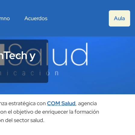
umno
Acuerdos
Aula
hTech y
anza estratégica con
COM Salud
, agencia
con el objetivo de enriquecer la formación
n del sector salud.