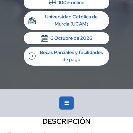
100% online
Universidad Católica de
Murcia (UCAM)
6 Octubre de 2026
Becas Parciales y facilidades
de pago
☰
DESCRIPCIÓN