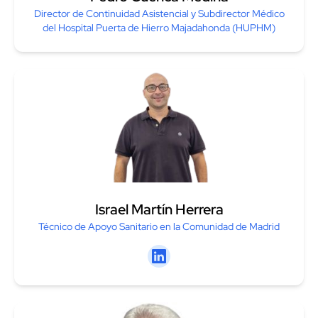
de datos en proyectos de
Director de Continuidad Asistencial y Subdirector Médico
del Hospital Puerta de Hierro Majadahonda (HUPHM)
investigación
[5 ECTS /125 h]
Módulo 11. Cuadros de Mando y
visualizaciones de datos sanitarios
[4 ECTS /100 h]
Módulo 12.
Proyecto Fin de
Máster
[6 ECTS /150 h]
Israel Martín Herrera
Técnico de Apoyo Sanitario en la Comunidad de Madrid
Linkedin