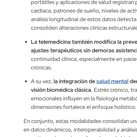
portátiles y aplicaciones de salud registra
cardiaca, patrones de sueño, niveles de act
análisis longitudinal de estos datos detect
consoliden alteraciones clínicas estructural
La telemedicina también modifica la preve
ajustes terapéuticos sin demoras asistenc
continuidad clínica, especialmente en paci
crónicas.
A su vez,
la integración de
salud mental
den
visión biomédica clásica
. Estrés crónico, t
emocionales influyen en la fisiología metabó
dimensiones fortalece el enfoque holístico.
En conjunto, estas modalidades consolidan un
en datos dinámicos, interoperabilidad y análisi