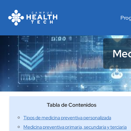
Pro
Med
Tabla de Contenidos
Tipos de medicina preventiva personalizada
Medicina preventiva primaria, secundaria y terciaria